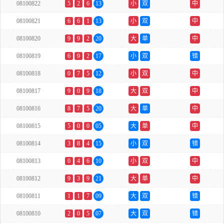
08100822
5
2
6
13
小
双
中
08100821
6
6
1
13
小
双
中
08100820
9
9
2
20
大
单
中
08100819
6
9
2
17
小
双
错
08100818
0
7
5
12
小
双
中
08100817
9
0
9
18
大
双
中
08100816
8
7
5
20
大
单
中
08100815
5
0
0
05
大
单
中
08100814
3
8
4
15
小
双
错
08100813
0
4
6
10
小
双
中
08100812
9
3
9
21
大
单
中
08100811
1
1
7
09
大
双
错
08100810
2
0
5
07
大
双
错