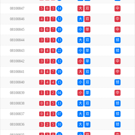
08100847
5
6
3
14
大
双
中
08100846
4
1
7
12
大
双
中
08100845
6
6
7
19
小
单
中
08100844
3
7
3
13
大
双
错
08100843
9
4
9
22
小
单
错
08100842
3
7
2
12
小
单
中
08100841
8
4
7
19
大
双
中
08100840
7
4
4
15
小
双
错
08100839
1
1
2
04
小
单
中
08100838
0
8
5
13
大
双
错
08100837
0
4
3
07
大
双
错
08100836
3
2
5
10
大
单
错