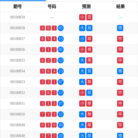
期号
号码
预测
结果
08100859
---
小
双
---
08100858
4
0
1
05
大
双
错
08100857
6
5
4
15
小
单
中
08100856
3
1
1
05
小
单
中
08100855
8
2
3
13
大
单
中
08100854
3
6
4
13
大
双
错
08100853
3
3
1
07
大
单
中
08100852
2
6
5
13
小
双
中
08100851
3
1
3
07
小
单
中
08100850
7
3
3
13
大
单
中
08100849
0
3
0
03
大
单
中
08100848
1
7
2
10
大
单
错