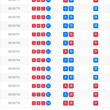
08100771
2
4
8
14
大
单
中
08100770
5
5
7
17
小
双
错
08100769
0
3
9
12
大
单
错
08100768
3
0
4
07
大
双
错
08100767
7
4
9
20
小
双
中
08100766
3
5
3
11
大
单
中
08100765
8
6
8
22
大
单
中
08100764
0
8
7
15
小
双
错
08100763
2
3
8
13
大
双
错
08100762
4
1
3
08
大
单
错
08100761
5
8
6
19
大
单
中
08100760
3
1
8
12
大
双
中
08100759
3
0
1
04
小
双
中