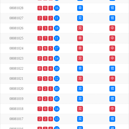
08081028
6
9
1
16
单
错
08081027
2
7
2
11
双
错
08081026
7
3
8
18
双
中
08081025
3
7
1
11
单
中
08081024
3
9
5
17
单
中
08081023
2
8
4
14
双
中
08081022
0
6
4
10
单
错
08081021
7
5
0
12
双
中
08081020
0
2
1
03
双
错
08081019
0
2
3
05
双
错
08081018
7
0
7
14
双
中
08081017
2
2
9
13
双
错