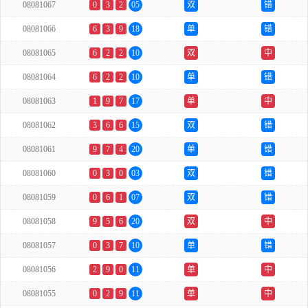
08081067
0
3
2
05
双
错
08081066
6
3
9
18
单
错
08081065
6
2
2
10
双
中
08081064
6
2
2
10
单
错
08081063
1
9
7
17
单
中
08081062
3
6
6
15
双
错
08081061
9
7
4
20
单
错
08081060
0
3
0
03
双
错
08081059
0
6
1
07
双
错
08081058
9
5
6
20
双
中
08081057
0
3
7
10
单
错
08081056
2
9
0
11
单
中
08081055
0
2
9
11
单
中