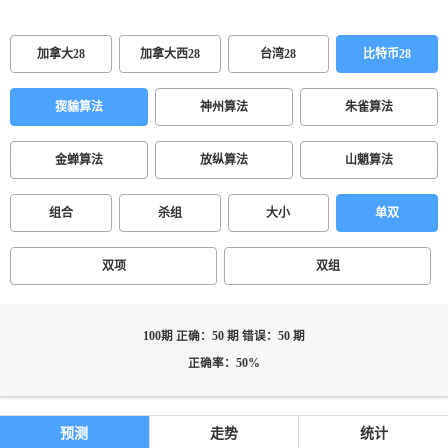
加拿大28
加拿大西28
台湾28
比特币28
猰貐算法
神州算法
朱雀算法
金蝉算法
放纵算法
山魈算法
组合
杀组
大小
单双
双项
双组
100期 正确：50 期 错误：50 期
正确率：50%
预测
走势
统计