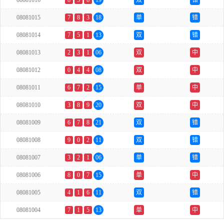
08081016
8
5
6
19
双
错
08081015
7
8
3
18
单
错
08081014
7
5
1
13
双
错
08081013
2
3
1
06
双
中
08081012
0
4
4
08
双
中
08081011
6
7
2
15
单
中
08081010
3
8
9
20
双
中
08081009
6
7
8
21
双
错
08081008
9
0
2
11
双
错
08081007
3
2
1
06
单
错
08081006
8
0
7
15
单
中
08081005
4
1
6
11
双
错
08081004
7
1
5
13
单
中