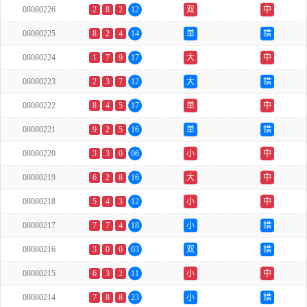
08080226
2
8
2
12
双
中
08080225
8
2
4
14
单
错
08080224
1
7
9
17
大
中
08080223
2
3
7
12
大
错
08080222
8
4
5
17
单
中
08080221
9
2
5
16
单
错
08080220
3
3
0
06
小
中
08080219
6
2
8
16
大
中
08080218
5
4
3
12
小
中
08080217
7
7
4
18
小
错
08080216
3
0
0
03
双
错
08080215
6
3
2
11
小
中
08080214
7
8
8
23
小
错