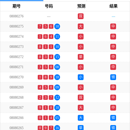
期号
号码
预测
结果
08080276
---
双
---
08080275
7
5
6
18
大
中
08080274
1
6
4
11
小
中
08080273
8
1
1
10
小
中
08080272
8
3
4
15
单
中
08080271
3
5
0
08
小
中
08080270
1
8
9
18
小
错
08080269
4
5
0
09
小
中
08080268
2
3
7
12
双
中
08080267
9
1
8
18
大
中
08080266
0
1
4
05
大
错
08080265
0
9
7
16
单
错