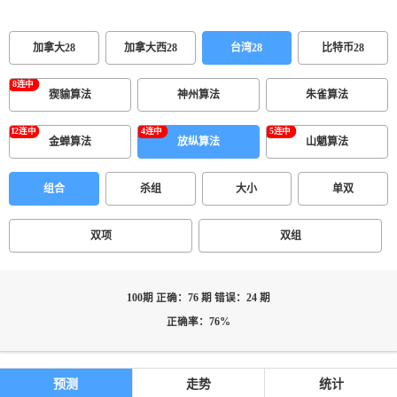
加拿大28
加拿大西28
台湾28
比特币28
猰貐算法
神州算法
朱雀算法
金蝉算法
放纵算法
山魈算法
组合
杀组
大小
单双
双项
双组
100期 正确：76 期 错误：24 期
正确率：76%
预测
走势
统计