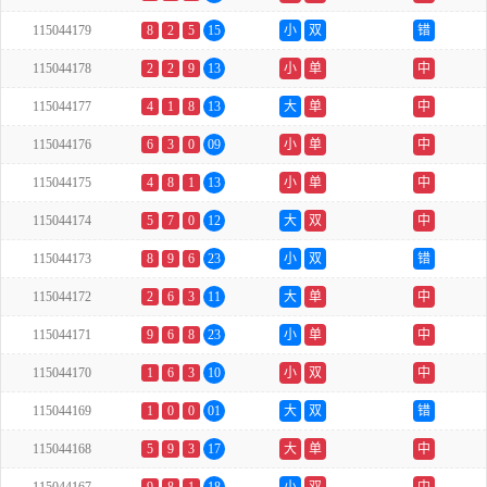
115044179
8
2
5
15
小
双
错
115044178
2
2
9
13
小
单
中
115044177
4
1
8
13
大
单
中
115044176
6
3
0
09
小
单
中
115044175
4
8
1
13
小
单
中
115044174
5
7
0
12
大
双
中
115044173
8
9
6
23
小
双
错
115044172
2
6
3
11
大
单
中
115044171
9
6
8
23
小
单
中
115044170
1
6
3
10
小
双
中
115044169
1
0
0
01
大
双
错
115044168
5
9
3
17
大
单
中