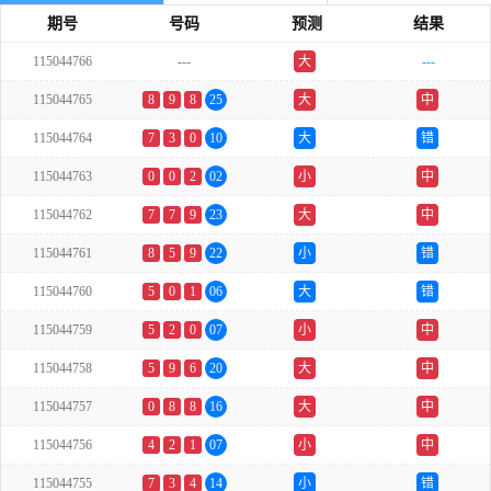
期号
号码
预测
结果
115044766
---
大
---
双
115044765
8
9
8
25
大
中
115044764
7
3
0
10
大
错
115044763
0
0
2
02
小
中
115044762
7
7
9
23
大
中
115044761
8
5
9
22
小
错
115044760
5
0
1
06
大
错
115044759
5
2
0
07
小
中
115044758
5
9
6
20
大
中
115044757
0
8
8
16
大
中
115044756
4
2
1
07
小
中
115044755
7
3
4
14
小
错