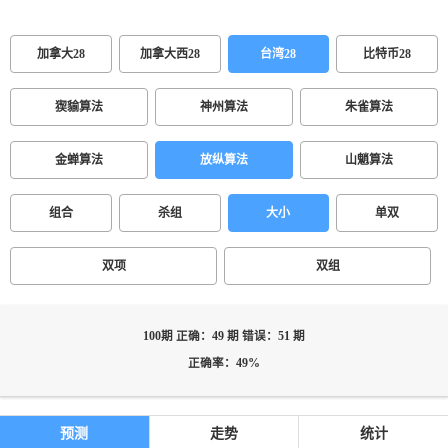
加拿大28
加拿大西28
台湾28
比特币28
猰貐算法
神州算法
朱雀算法
金蝉算法
放纵算法
山魈算法
组合
杀组
大小
单双
双项
双组
100期 正确：49 期 错误：51 期
正确率：49%
预测
走势
统计