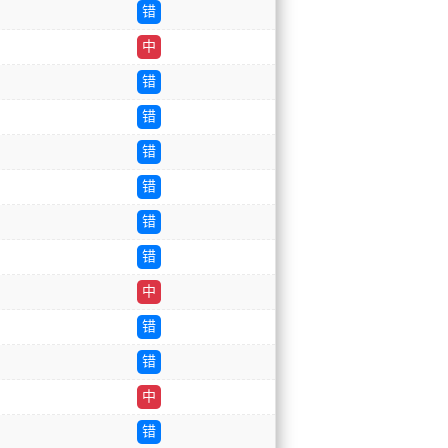
错
中
错
错
错
错
错
错
中
错
错
中
错