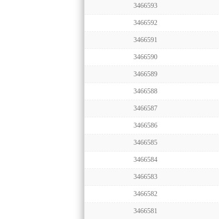
3466593
3466592
3466591
3466590
3466589
3466588
3466587
3466586
3466585
3466584
3466583
3466582
3466581