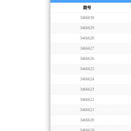
期号
3466630
3466629
3466628
3466627
3466626
3466625
3466624
3466623
3466622
3466621
3466620
3466619