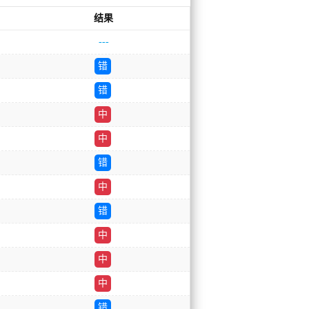
结果
---
错
错
中
中
错
中
错
中
中
中
错