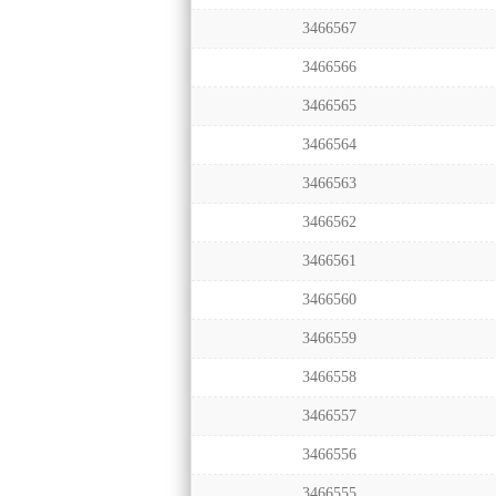
3466567
3466566
3466565
3466564
3466563
3466562
3466561
3466560
3466559
3466558
3466557
3466556
3466555