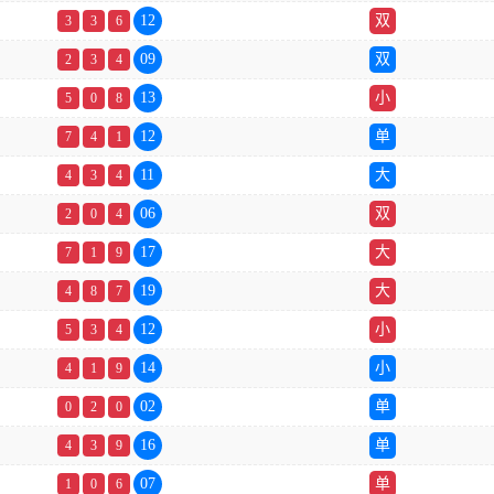
12
双
3
3
6
09
双
2
3
4
13
小
5
0
8
12
单
7
4
1
11
大
4
3
4
06
双
2
0
4
17
大
7
1
9
19
大
4
8
7
12
小
5
3
4
14
小
4
1
9
02
单
0
2
0
16
单
4
3
9
07
单
1
0
6