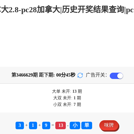
第
3466629
期 距下期:
00
分
45
秒
广告开关：
大单
未开:
13
期
大双
未开:
1
期
小双
未开:
7
期
3
+
1
+
9
=
13
-
小
单
咪牌