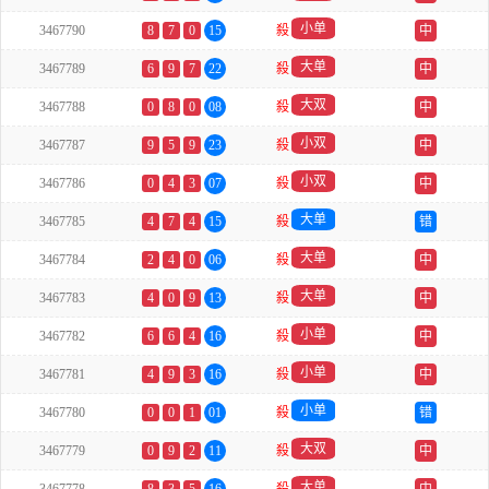
小单
3467790
8
7
0
15
殺
中
大单
3467789
6
9
7
22
殺
中
大双
3467788
0
8
0
08
殺
中
小双
3467787
9
5
9
23
殺
中
小双
3467786
0
4
3
07
殺
中
大单
3467785
4
7
4
15
殺
错
大单
3467784
2
4
0
06
殺
中
大单
3467783
4
0
9
13
殺
中
小单
3467782
6
6
4
16
殺
中
小单
3467781
4
9
3
16
殺
中
小单
3467780
0
0
1
01
殺
错
大双
3467779
0
9
2
11
殺
中
大单