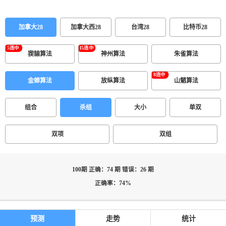
加拿大28
加拿大西28
台湾28
比特币28
猰貐算法
神州算法
朱雀算法
金蝉算法
放纵算法
山魈算法
组合
杀组
大小
单双
双项
双组
100期 正确：74 期 错误：26 期
正确率：74%
预测
走势
统计