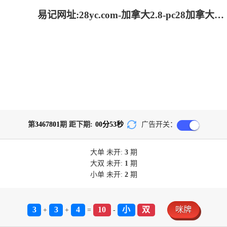
易记网址:28yc.com-加拿大2.8-pc28加拿大|历史开奖结果查询|pc28加拿大开奖结果查询_极致火热优质的免费预测
第
3467801
期 距下期:
00
分
53
秒
广告开关：
大单
未开:
3
期
大双
未开:
1
期
小单
未开:
2
期
3
3
4
10
小
双
咪牌
+
+
=
-