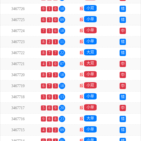
小双
3467726
9
1
0
10
殺
错
小单
3467725
6
3
0
09
殺
错
小单
3467724
7
5
6
18
殺
中
小单
3467723
8
2
1
11
殺
错
大双
3467722
8
7
7
22
殺
错
大双
3467721
4
3
0
07
殺
中
小单
3467720
8
7
3
18
殺
中
小双
3467719
6
7
5
18
殺
中
小单
3467718
3
9
1
13
殺
错
小单
3467717
5
6
9
20
殺
中
大单
3467716
9
6
8
23
殺
错
小单
3467715
4
3
2
09
殺
错
小单