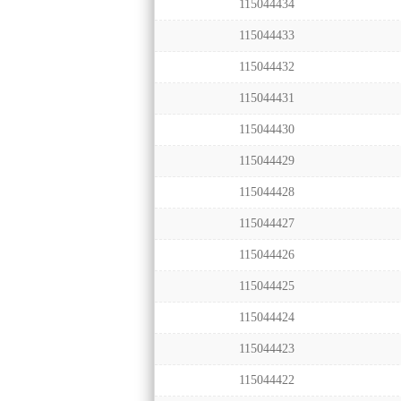
115044434
115044433
115044432
115044431
115044430
115044429
115044428
115044427
115044426
115044425
115044424
115044423
115044422