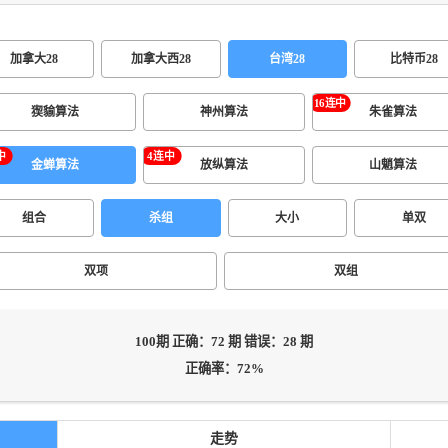
加拿大28
加拿大西28
台湾28
比特币28
猰貐算法
神州算法
朱雀算法
金蝉算法
放纵算法
山魈算法
组合
杀组
大小
单双
双项
双组
100期 正确：72 期 错误：28 期
正确率：72%
走势