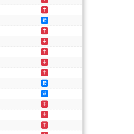
中
错
中
中
中
中
中
错
错
中
中
中