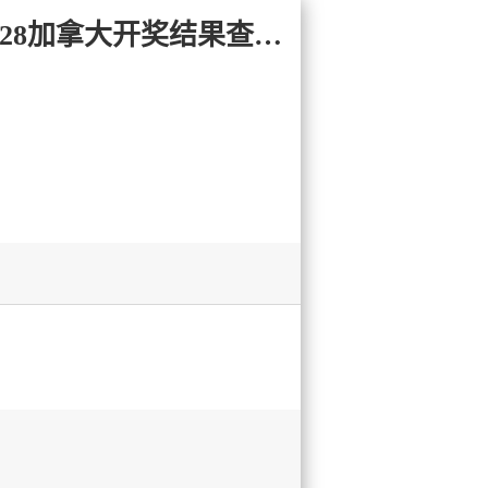
易记网址:28yc.com-加拿大2.8-pc28加拿大|历史开奖结果查询|pc28加拿大开奖结果查询_极致火热优质的免费预测