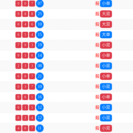
07
殺
小单
0
0
7
25
殺
大双
9
8
8
10
殺
大双
0
4
6
15
殺
大单
6
5
4
19
殺
小双
7
9
3
14
殺
小单
9
5
0
08
殺
小双
2
3
3
21
殺
小单
6
8
7
10
殺
小双
0
3
7
16
殺
小单
9
6
1
12
殺
小双
6
1
5
12
殺
小双
6
2
4
11
殺
小双
4
0
7