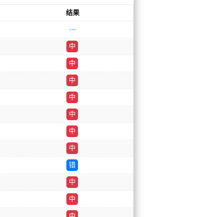
结果
---
中
中
中
中
中
中
中
错
中
中
中