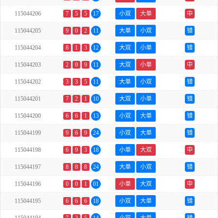
115044206
7
5
5
17
小双
大单
中
115044205
9
0
2
11
大单
小双
错
115044204
8
1
3
12
大双
小单
错
115044203
2
0
9
11
大双
小单
中
115044202
3
3
5
11
大单
小双
错
115044201
7
2
1
10
大双
小单
错
115044200
6
6
1
13
小双
大单
错
115044199
9
6
9
24
小双
大单
错
115044198
6
9
3
18
小单
大双
中
115044197
8
8
8
24
大单
小双
错
115044196
0
0
1
01
小单
大双
中
115044195
6
6
6
18
小双
大单
错