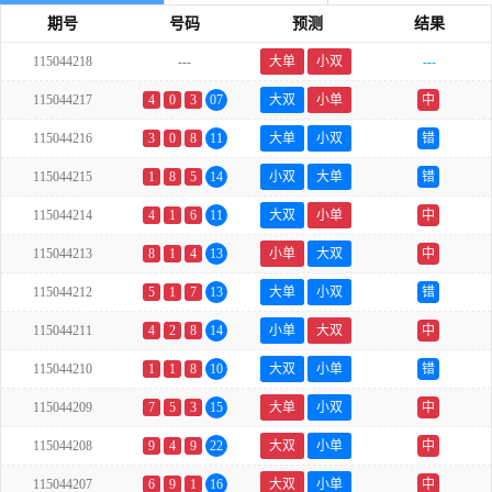
期号
号码
预测
结果
115044218
---
大单
小双
---
115044217
4
0
3
07
大双
小单
中
115044216
3
0
8
11
大单
小双
错
115044215
1
8
5
14
小双
大单
错
115044214
4
1
6
11
大双
小单
中
115044213
8
1
4
13
小单
大双
中
115044212
5
1
7
13
大单
小双
错
115044211
4
2
8
14
小单
大双
中
115044210
1
1
8
10
大双
小单
错
115044209
7
5
3
15
大单
小双
中
115044208
9
4
9
22
大双
小单
中
115044207
6
9
1
16
大双
小单
中