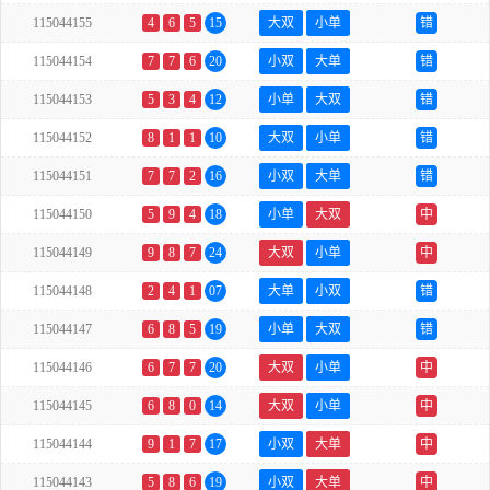
115044155
4
6
5
15
大双
小单
错
115044154
7
7
6
20
小双
大单
错
115044153
5
3
4
12
小单
大双
错
115044152
8
1
1
10
大双
小单
错
115044151
7
7
2
16
小双
大单
错
115044150
5
9
4
18
小单
大双
中
115044149
9
8
7
24
大双
小单
中
115044148
2
4
1
07
大单
小双
错
115044147
6
8
5
19
小单
大双
错
115044146
6
7
7
20
大双
小单
中
115044145
6
8
0
14
大双
小单
中
115044144
9
1
7
17
小双
大单
中
115044143
5
8
6
19
小双
大单
中