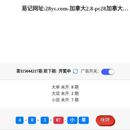
易记网址:28yc.com-加拿大2.8-pc28加拿大|历史开奖结果查询|pc28加拿大开奖结果查询_极致火热优质的免费预测
第
115044217
期 距下期:
开奖中
广告开关：
大单
未开:
8
期
大双
未开:
2
期
小双
未开:
7
期
4
0
3
07
小
单
咪牌
+
+
=
-