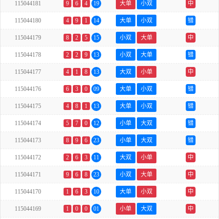
115044181
9
6
4
19
大单
小双
中
115044180
4
9
1
14
大单
小双
错
115044179
8
2
5
15
小双
大单
中
115044178
2
2
9
13
小双
大单
错
115044177
4
1
8
13
大双
小单
中
115044176
6
3
0
09
大单
小双
错
115044175
4
8
1
13
大单
小双
错
115044174
5
7
0
12
小单
大双
错
115044173
8
9
6
23
小单
大双
错
115044172
2
6
3
11
大双
小单
中
115044171
9
6
8
23
小双
大单
中
115044170
1
6
3
10
大单
小双
中
115044169
1
0
0
01
小单
大双
中