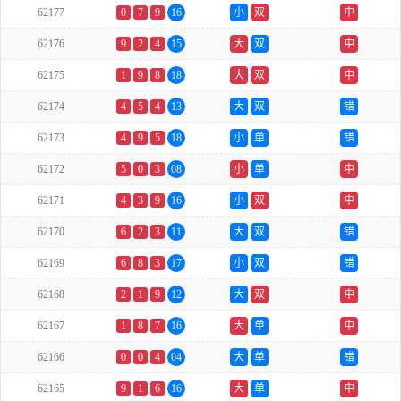
62177
0
7
9
16
小
双
中
62176
9
2
4
15
大
双
中
62175
1
9
8
18
大
双
中
62174
4
5
4
13
大
双
错
62173
4
9
5
18
小
单
错
62172
5
0
3
08
小
单
中
62171
4
3
9
16
小
双
中
62170
6
2
3
11
大
双
错
62169
6
8
3
17
小
双
错
62168
2
1
9
12
大
双
中
62167
1
8
7
16
大
单
中
62166
0
0
4
04
大
单
错
62165
9
1
6
16
大
单
中