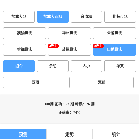
加拿大28
加拿大西28
台湾28
比特币28
猰貐算法
神州算法
朱雀算法
金蝉算法
放纵算法
山魈算法
组合
杀组
大小
单双
双项
双组
100期 正确：74 期 错误：26 期
正确率：74%
预测
走势
统计