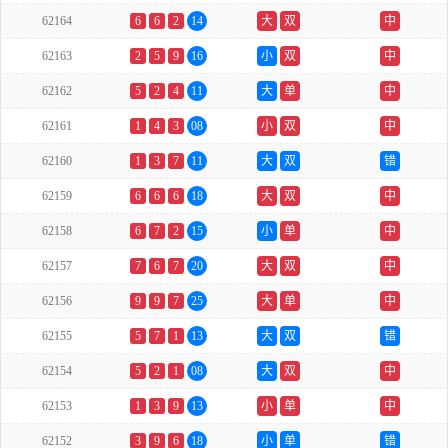
62164
6
6
2
14
大
双
中
62163
2
5
9
16
小
双
中
62162
5
2
4
11
大
单
中
62161
1
4
3
08
小
双
中
62160
1
3
7
11
大
双
错
62159
6
6
6
18
大
双
中
62158
6
7
2
15
小
单
中
62157
7
6
7
20
大
双
中
62156
9
9
7
25
大
单
中
62155
5
7
1
13
大
双
错
62154
5
2
1
08
大
双
中
62153
1
3
9
13
小
单
中
62152
3
9
6
18
小
单
错