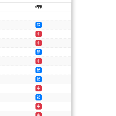
结果
---
错
中
中
错
中
错
错
中
错
中
中