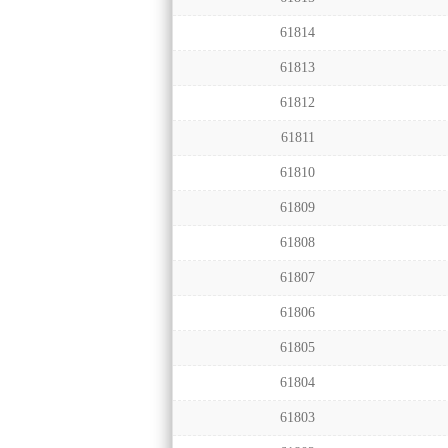
61814
61813
61812
61811
61810
61809
61808
61807
61806
61805
61804
61803