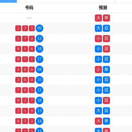
号码
预测
---
大
单
09
大
双
2
2
5
12
小
双
1
7
4
18
小
双
9
1
8
17
小
双
9
7
1
04
小
单
4
0
0
15
小
双
3
8
4
21
小
双
7
9
5
18
小
双
9
2
7
13
大
双
3
1
9
14
大
单
6
5
3
13
大
单
7
1
5