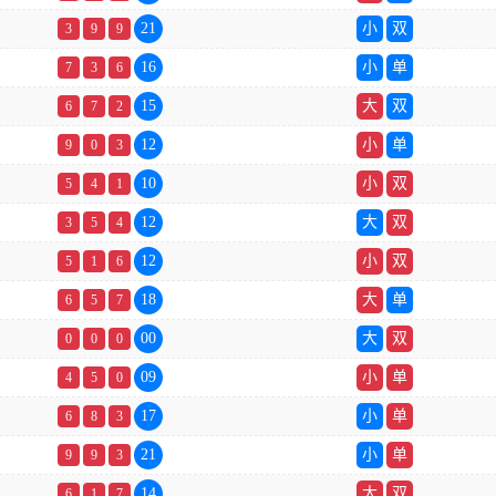
21
小
双
3
9
9
16
小
单
7
3
6
15
大
双
6
7
2
12
小
单
9
0
3
10
小
双
5
4
1
12
大
双
3
5
4
12
小
双
5
1
6
18
大
单
6
5
7
00
大
双
0
0
0
09
小
单
4
5
0
17
小
单
6
8
3
21
小
单
9
9
3
14
大
双
6
1
7