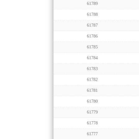
61789
61788
61787
61786
61785
61784
61783
61782
61781
61780
61779
61778
61777