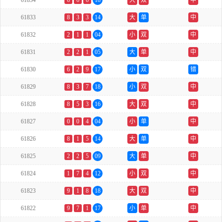
61834
6
6
6
18
大
双
中
61833
8
3
3
14
大
单
中
61832
2
1
1
04
小
双
中
61831
2
2
1
05
大
单
中
61830
6
2
9
17
小
双
错
61829
8
3
7
18
小
双
中
61828
8
5
3
16
大
双
中
61827
0
0
4
04
小
单
中
61826
8
1
5
14
大
单
中
61825
2
2
5
09
大
单
中
61824
1
7
4
12
小
双
中
61823
9
1
8
18
大
双
中
61822
9
7
1
17
小
单
中