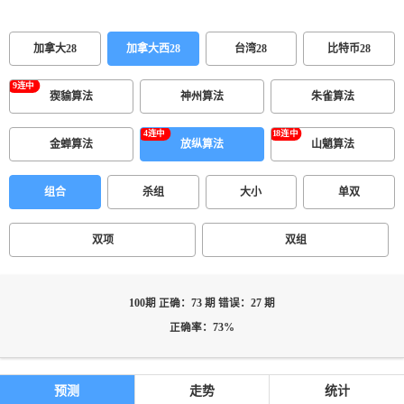
加拿大28
加拿大西28
台湾28
比特币28
猰貐算法
神州算法
朱雀算法
金蝉算法
放纵算法
山魈算法
组合
杀组
大小
单双
双项
双组
100期 正确：73 期 错误：27 期
正确率：73%
预测
走势
统计