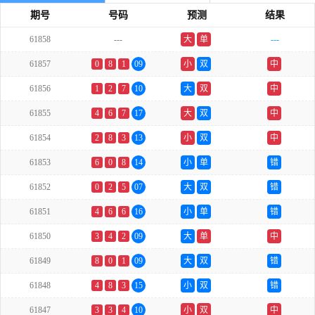
期号
号码
预测
结果
61858
---
大
单
---
61857
0
8
1
09
小
双
中
61856
1
2
7
10
大
双
中
61855
4
6
7
17
大
双
中
61854
2
8
3
13
小
双
中
61853
6
0
8
14
小
单
错
61852
0
2
5
07
大
双
错
61851
4
6
6
16
小
单
错
61850
3
4
2
09
大
单
中
61849
8
0
1
09
大
双
错
61848
4
8
3
15
小
双
错
61847
3
3
4
10
小
双
中