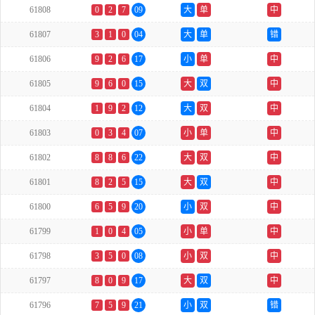
61808
0
2
7
09
大
单
中
61807
3
1
0
04
大
单
错
61806
9
2
6
17
小
单
中
61805
9
6
0
15
大
双
中
61804
1
9
2
12
大
双
中
61803
0
3
4
07
小
单
中
61802
8
8
6
22
大
双
中
61801
8
2
5
15
大
双
中
61800
6
5
9
20
小
双
中
61799
1
0
4
05
小
单
中
61798
3
5
0
08
小
双
中
61797
8
0
9
17
大
双
中
61796
7
5
9
21
小
双
错