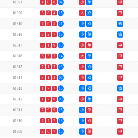
61821
4
0
0
04
小
单
中
61820
3
8
4
15
大
双
中
61819
7
9
5
21
小
双
错
61818
9
2
7
18
小
单
错
61817
3
1
9
13
小
单
中
61816
6
5
3
14
大
单
中
61815
7
1
5
13
小
双
中
61814
3
1
3
07
小
双
中
61813
1
7
7
15
小
双
错
61812
1
7
0
08
小
单
中
61811
7
9
9
25
小
单
中
61810
7
4
7
18
小
双
中
61809
8
0
7
15
小
单
中