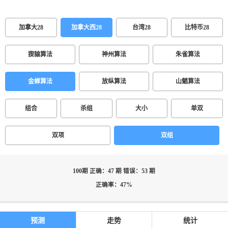
加拿大28
加拿大西28
台湾28
比特币28
猰貐算法
神州算法
朱雀算法
金蝉算法
放纵算法
山魈算法
组合
杀组
大小
单双
双项
双组
100期 正确：47 期 错误：53 期
正确率：47%
预测
走势
统计