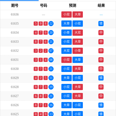
期号
号码
预测
结果
61636
---
小双
大单
---
61635
5
9
8
22
大单
小双
错
61634
4
7
9
20
小单
大双
中
61633
8
7
6
21
小双
大单
中
61632
3
2
2
07
大双
小单
中
61631
3
1
4
08
小双
大单
中
61630
8
7
6
21
小双
大单
中
61629
4
2
5
11
大单
小双
错
61628
9
7
3
19
小双
大单
中
61627
6
8
7
21
小双
大单
中
61626
8
7
1
16
大单
小双
错
61625
0
4
9
13
大单
小双
错