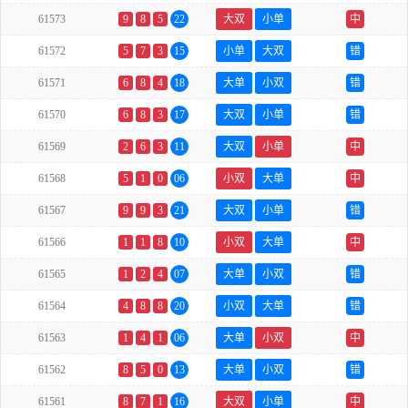
61573
9
8
5
22
大双
小单
中
61572
5
7
3
15
小单
大双
错
61571
6
8
4
18
大单
小双
错
61570
6
8
3
17
大双
小单
错
61569
2
6
3
11
大双
小单
中
61568
5
1
0
06
小双
大单
中
61567
9
9
3
21
大双
小单
错
61566
1
1
8
10
小双
大单
中
61565
1
2
4
07
大单
小双
错
61564
4
8
8
20
小双
大单
错
61563
1
4
1
06
大单
小双
中
61562
8
5
0
13
大单
小双
错
61561
8
7
1
16
大双
小单
中