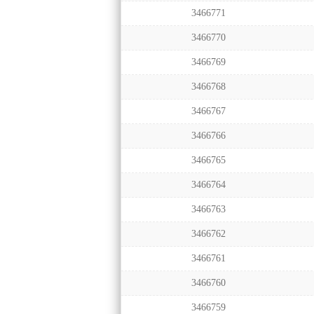
3466771
3466770
3466769
3466768
3466767
3466766
3466765
3466764
3466763
3466762
3466761
3466760
3466759