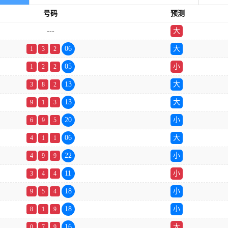
号码
预测
---
大
单
06
大
1
3
2
05
小
1
2
2
13
大
3
8
2
13
大
9
1
3
20
小
6
9
5
06
大
4
1
1
22
小
4
9
9
11
小
3
4
4
18
小
9
5
4
18
小
8
1
9
16
大
0
7
9