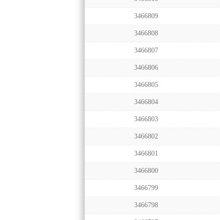
3466809
3466808
3466807
3466806
3466805
3466804
3466803
3466802
3466801
3466800
3466799
3466798