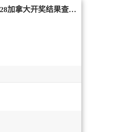
易记网址:28yc.com-加拿大2.8-pc28加拿大|历史开奖结果查询|pc28加拿大开奖结果查询_极致火热优质的免费预测