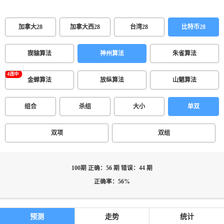
加拿大28
加拿大西28
台湾28
比特币28
猰貐算法
神州算法
朱雀算法
金蝉算法
放纵算法
山魈算法
组合
杀组
大小
单双
双项
双组
100期 正确：56 期 错误：44 期
正确率：56%
预测
走势
统计