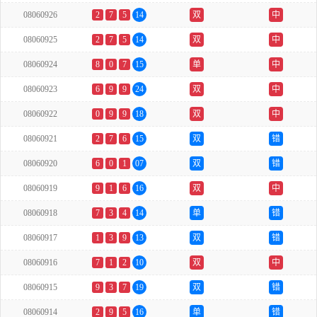
08060926
2
7
5
14
双
中
08060925
2
7
5
14
双
中
08060924
8
0
7
15
单
中
08060923
6
9
9
24
双
中
08060922
0
9
9
18
双
中
08060921
2
7
6
15
双
错
08060920
6
0
1
07
双
错
08060919
9
1
6
16
双
中
08060918
7
3
4
14
单
错
08060917
1
3
9
13
双
错
08060916
7
1
2
10
双
中
08060915
9
3
7
19
双
错
08060914
2
9
5
16
单
错