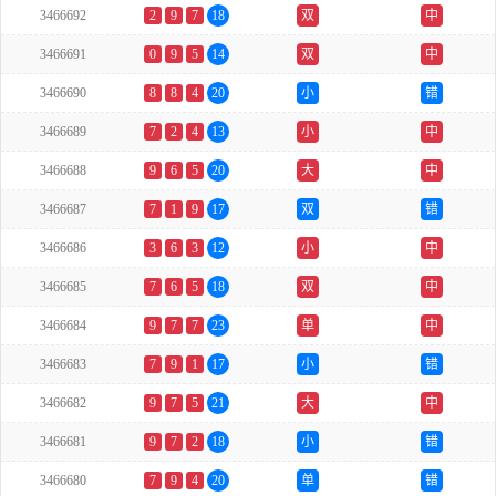
3466692
2
9
7
18
双
中
3466691
0
9
5
14
双
中
3466690
8
8
4
20
小
错
3466689
7
2
4
13
小
中
3466688
9
6
5
20
大
中
3466687
7
1
9
17
双
错
3466686
3
6
3
12
小
中
3466685
7
6
5
18
双
中
3466684
9
7
7
23
单
中
3466683
7
9
1
17
小
错
3466682
9
7
5
21
大
中
3466681
9
7
2
18
小
错
3466680
7
9
4
20
单
错