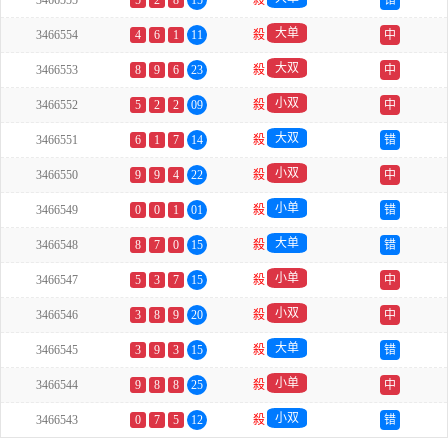
3466555
5
2
8
15
殺
错
大单
3466554
4
6
1
11
殺
中
大双
3466553
8
9
6
23
殺
中
小双
3466552
5
2
2
09
殺
中
大双
3466551
6
1
7
14
殺
错
小双
3466550
9
9
4
22
殺
中
小单
3466549
0
0
1
01
殺
错
大单
3466548
8
7
0
15
殺
错
小单
3466547
5
3
7
15
殺
中
小双
3466546
3
8
9
20
殺
中
大单
3466545
3
9
3
15
殺
错
小单
3466544
9
8
8
25
殺
中
小双
3466543
0
7
5
12
殺
错