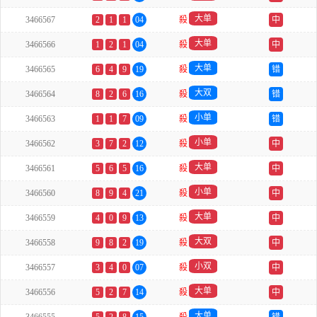
大单
3466567
2
1
1
04
殺
中
大单
3466566
1
2
1
04
殺
中
大单
3466565
6
4
9
19
殺
错
大双
3466564
8
2
6
16
殺
错
小单
3466563
1
1
7
09
殺
错
小单
3466562
3
7
2
12
殺
中
大单
3466561
5
6
5
16
殺
中
小单
3466560
8
9
4
21
殺
中
大单
3466559
4
0
9
13
殺
中
大双
3466558
9
8
2
19
殺
中
小双
3466557
3
4
0
07
殺
中
大单
3466556
5
2
7
14
殺
中
大单