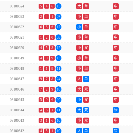
08100624
5
4
6
15
大
单
中
08100623
2
4
1
07
小
单
中
08100622
6
5
6
17
小
单
中
08100621
1
2
0
03
小
单
中
08100620
4
5
3
12
小
双
中
08100619
4
0
9
13
小
单
中
08100618
1
1
9
11
小
单
中
08100617
9
7
8
24
大
单
中
08100616
7
2
9
18
大
双
中
08100615
5
9
6
20
小
双
中
08100614
4
6
1
11
大
双
错
08100613
3
1
6
10
小
双
中
08100612
4
5
1
10
大
单
错