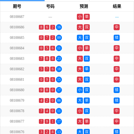
期号
号码
预测
结果
08100687
---
小
单
---
08100686
8
6
2
16
大
双
中
08100685
0
7
2
09
大
双
错
08100684
0
5
6
11
小
单
中
08100683
7
8
8
23
大
双
中
08100682
5
7
6
18
大
单
中
08100681
0
9
6
15
大
双
中
08100680
9
8
0
17
小
双
错
08100679
4
2
0
06
大
单
错
08100678
7
4
0
11
小
双
中
08100677
7
9
1
17
大
单
中
08100676
3
2
8
13
大
双
错