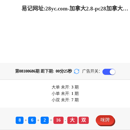
易记网址:28yc.com-加拿大2.8-pc28加拿大|历史开奖结果查询|pc28加拿大开奖结果查询_极致火热优质的免费预测
第
08100686
期 距下期:
00
分
25
秒
广告开关：
大单
未开:
3
期
小单
未开:
1
期
小双
未开:
7
期
8
6
2
16
大
双
咪牌
+
+
=
-